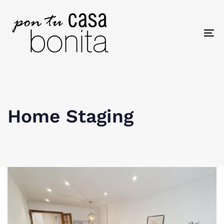
To
na
Home Staging